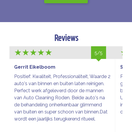
Reviews
5/5
Gerrit Eikelboom
Sieg
Positief: Kwaliteit, Professionaliteit, Waarde 2
Prach
auto's van binnen en buiten laten reinigen.
glim
Perfect werk afgeleverd door de mannen
buite
van Auto Cleaning Roden. Beide auto's na
Uitge
de behandeling onherkenbaar glimmend
inter
van buiten en super schoon van binnen.Dat
de wa
wordt een jaarlijks terugkerend ritueel.