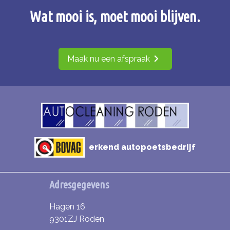
Wat mooi is, moet mooi blijven.
Maak nu een afspraak
erkend autopoetsbedrijf
Adresgegevens
Hagen 16
9301ZJ Roden