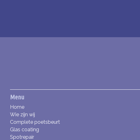
Menu
Home
Wie zijn wij
Complete poetsbeurt
Glas coating
Spotrepair