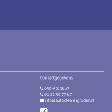
Contactgegevens
050-5013867
06 22 50 77 87
info@autocleaningroden.nl