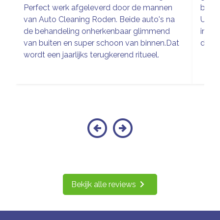
Perfect werk afgeleverd door de mannen
buite
van Auto Cleaning Roden. Beide auto's na
Uitge
de behandeling onherkenbaar glimmend
inter
van buiten en super schoon van binnen.Dat
de wa
wordt een jaarlijks terugkerend ritueel.
Bekijk alle reviews