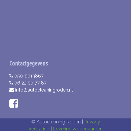
Contactgegevens
050-5013867
06 22 50 77 87
info@autocleaningroden.nl
© Autocleaning Roden |
Privacy
verklaring
|
Leveringsvoorwaarden