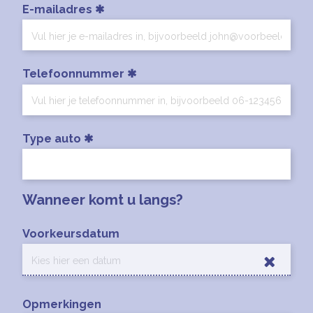
E-mailadres
Telefoonnummer
Type auto
Wanneer komt u langs?
Voorkeursdatum
Opmerkingen