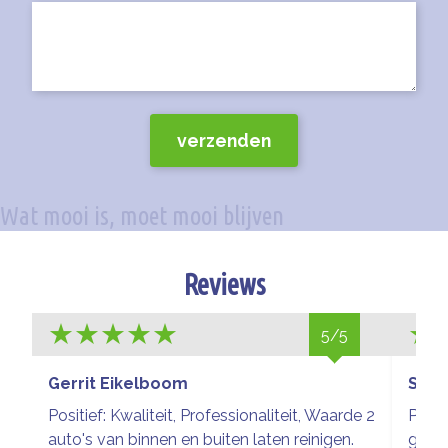
Reviews
5/5
Gerrit Eikelboom
Sieg
Positief: Kwaliteit, Professionaliteit, Waarde 2
Prach
auto's van binnen en buiten laten reinigen.
glim