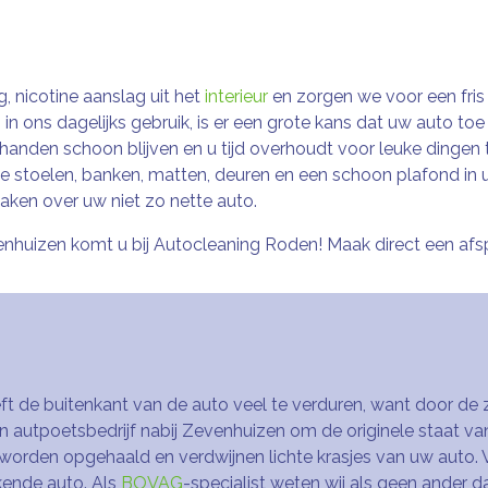
, nicotine aanslag uit het
interieur
en zorgen we voor een fris 
n ons dagelijks gebruik, is er een grote kans dat uw auto toe 
 handen schoon blijven en u tijd overhoudt voor leuke ding
ne stoelen, banken, matten, deuren en een schoon plafond in
aken over uw niet zo nette auto.
nhuizen komt u bij Autocleaning Roden! Maak direct een afs
eeft de buitenkant van de auto veel te verduren, want door de 
en autpoetsbedrijf nabij Zevenhuizen om de originele staat va
worden opgehaald en verdwijnen lichte krasjes van uw auto. 
kende auto. Als
BOVAG
-specialist weten wij als geen ander d