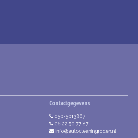
Contactgegevens
050-5013867
06 22 50 77 87
info@autocleaningroden.nl