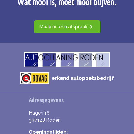
Wat mooi is, moet mooi blijven.
Maak nu een afspraak
erkend autopoetsbedrijf
Adresgegevens
Hagen 16
9301ZJ Roden
Openingstijden: