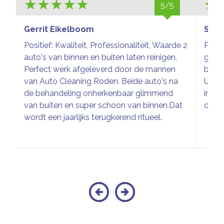
5/5
Gerrit Eikelboom
Sieg
Positief: Kwaliteit, Professionaliteit, Waarde 2
Prach
auto's van binnen en buiten laten reinigen.
glim
Perfect werk afgeleverd door de mannen
buite
van Auto Cleaning Roden. Beide auto's na
Uitge
de behandeling onherkenbaar glimmend
inter
van buiten en super schoon van binnen.Dat
de wa
wordt een jaarlijks terugkerend ritueel.