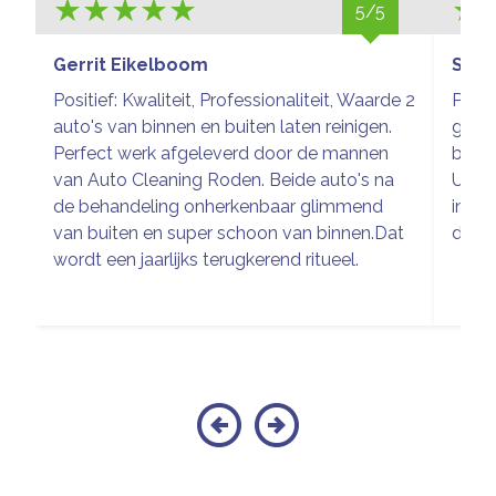
5/5
Gerrit Eikelboom
Sieg
Positief: Kwaliteit, Professionaliteit, Waarde 2
Prach
auto's van binnen en buiten laten reinigen.
glim
Perfect werk afgeleverd door de mannen
buite
van Auto Cleaning Roden. Beide auto's na
Uitge
de behandeling onherkenbaar glimmend
inter
van buiten en super schoon van binnen.Dat
de wa
wordt een jaarlijks terugkerend ritueel.