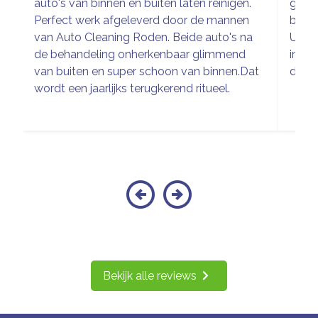
auto's van binnen en buiten laten reinigen.
glim
Perfect werk afgeleverd door de mannen
buite
van Auto Cleaning Roden. Beide auto's na
Uitge
de behandeling onherkenbaar glimmend
inter
van buiten en super schoon van binnen.Dat
de wa
wordt een jaarlijks terugkerend ritueel.
Bekijk alle reviews