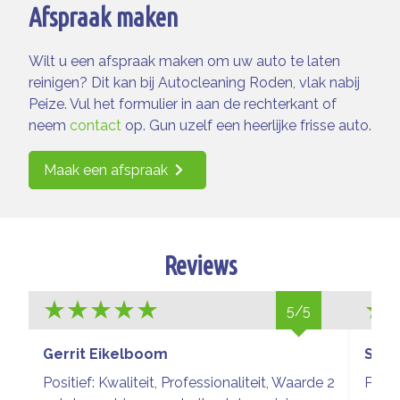
Afspraak maken
Wilt u een afspraak maken om uw auto te laten
reinigen? Dit kan bij Autocleaning Roden, vlak nabij
Peize. Vul het formulier in aan de rechterkant of
neem
contact
op. Gun uzelf een heerlijke frisse auto.
Maak een afspraak
Reviews
5/5
Gerrit Eikelboom
Sieg
Positief: Kwaliteit, Professionaliteit, Waarde 2
Prach