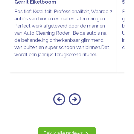
Gerrit Eikelboom
Sieg
Positief: Kwaliteit, Professionaliteit, Waarde 2
Prach
auto's van binnen en buiten laten reinigen.
glim
Perfect werk afgeleverd door de mannen
buite
van Auto Cleaning Roden. Beide auto's na
Uitge
de behandeling onherkenbaar glimmend
inter
van buiten en super schoon van binnen.Dat
de wa
wordt een jaarlijks terugkerend ritueel.
Bekijk alle reviews