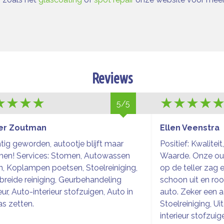
Reviews
5/5
er Zoutman
Ellen Veenstra
tig geworden, autootje blijft maar
Positief: Kwaliteit
men! Services: Stomen, Autowassen
Waarde. Onze ou
n, Koplampen poetsen, Stoelreiniging,
op de teller zag e
breide reiniging, Geurbehandeling
schoon uit en roo
ieur, Auto-interieur stofzuigen, Auto in
auto. Zeker een a
s zetten.
Stoelreiniging, Ui
interieur stofzuig