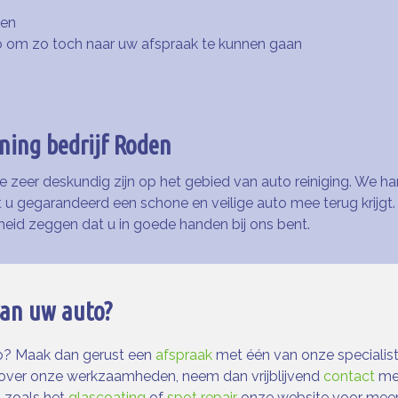
sen
to om zo toch naar uw afspraak te kunnen gaan
ning bedrijf Roden
 zeer deskundig zijn op het gebied van auto reiniging. We han
 u gegarandeerd een schone en veilige auto mee terug krijgt
heid zeggen dat u in goede handen bij ons bent.
 van uw auto?
to? Maak dan gerust een
afspraak
met één van onze specialis
 over onze werkzaamheden, neem dan vrijblijvend
contact
met
 zoals het
glascoating
of
spot repair
onze website voor meer 