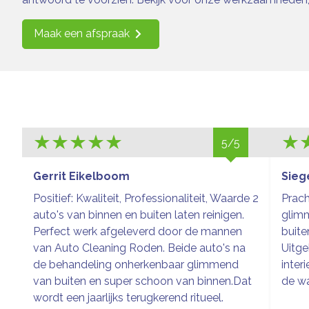
Maak een afspraak
5/5
Gerrit Eikelboom
Sieg
Positief: Kwaliteit, Professionaliteit, Waarde 2
Prach
auto's van binnen en buiten laten reinigen.
glim
Perfect werk afgeleverd door de mannen
buite
van Auto Cleaning Roden. Beide auto's na
Uitge
de behandeling onherkenbaar glimmend
inter
van buiten en super schoon van binnen.Dat
de wa
wordt een jaarlijks terugkerend ritueel.